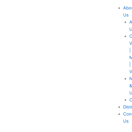
Abo
Us
A
O
V
|
M
|
V
U
C
Dist
Con
Us